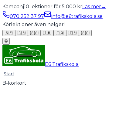
Kampanj
10 lektioner för 5 000 kr
Läs mer
→
070 252 37 97
info@e6trafikskola.se
Körlektioner även helger!
🇸🇪
🇬🇧
🇸🇦
🇮🇷
🇮🇶
🇹🇷
🇸🇴
🌐
E6 Trafikskola
Start
B-körkort