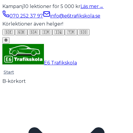
Kampanj
10 lektioner för 5 000 kr
Läs mer
→
070 252 37 97
info@e6trafikskola.se
Körlektioner även helger!
🇸🇪
🇬🇧
🇸🇦
🇮🇷
🇮🇶
🇹🇷
🇸🇴
🌐
E6 Trafikskola
Start
B-körkort