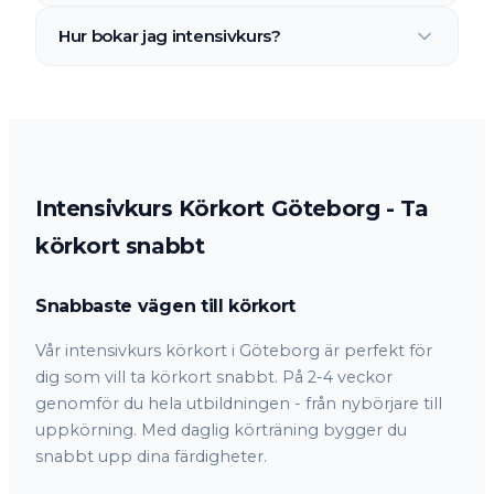
din nivå.
Vi är flexibla och försöker alltid anpassa schemat
Hur bokar jag intensivkurs?
efter dig. Kontakta oss så hittar vi en lösning.
Kontakta oss via formuläret eller ring. Vi gör en
kostnadsfri bedömning och ger dig ett personligt
förslag och pris.
Intensivkurs Körkort Göteborg - Ta
körkort snabbt
Snabbaste vägen till körkort
Vår intensivkurs körkort i Göteborg är perfekt för
dig som vill ta körkort snabbt. På 2-4 veckor
genomför du hela utbildningen - från nybörjare till
uppkörning. Med daglig körträning bygger du
snabbt upp dina färdigheter.