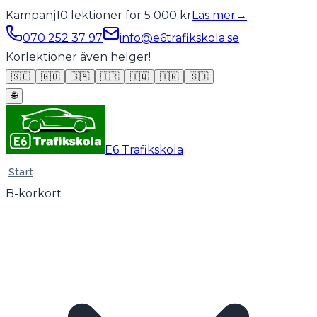
Kampanj
10 lektioner för 5 000 kr
Läs mer
→
070 252 37 97
info@e6trafikskola.se
Körlektioner även helger!
🇸🇪
🇬🇧
🇸🇦
🇮🇷
🇮🇶
🇹🇷
🇸🇴
🌐
E6 Trafikskola
Start
B-körkort