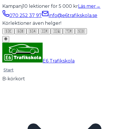
Kampanj
10 lektioner för 5 000 kr
Läs mer
→
070 252 37 97
info@e6trafikskola.se
Körlektioner även helger!
🇸🇪
🇬🇧
🇸🇦
🇮🇷
🇮🇶
🇹🇷
🇸🇴
🌐
E6 Trafikskola
Start
B-körkort