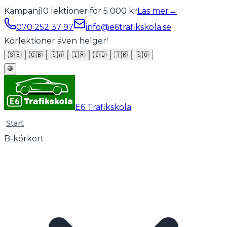
Kampanj
10 lektioner för 5 000 kr
Läs mer
→
070 252 37 97
info@e6trafikskola.se
Körlektioner även helger!
🇸🇪
🇬🇧
🇸🇦
🇮🇷
🇮🇶
🇹🇷
🇸🇴
🌐
E6 Trafikskola
Start
B-körkort