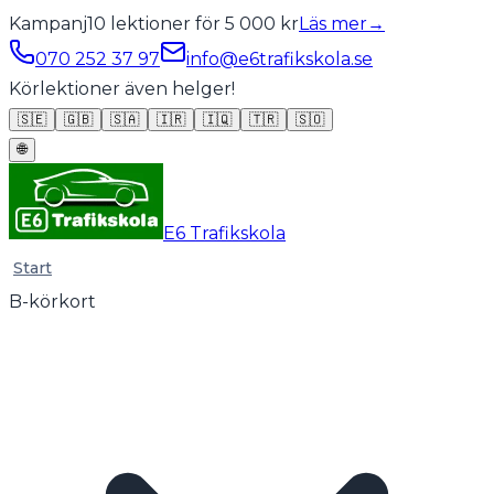
Kampanj
10 lektioner för 5 000 kr
Läs mer
→
070 252 37 97
info@e6trafikskola.se
Körlektioner även helger!
🇸🇪
🇬🇧
🇸🇦
🇮🇷
🇮🇶
🇹🇷
🇸🇴
🌐
E6 Trafikskola
Start
B-körkort